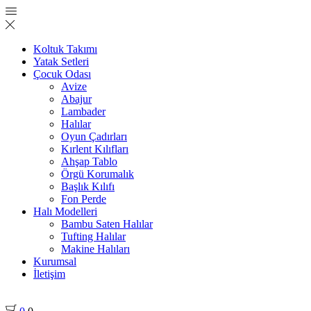
Koltuk Takımı
Yatak Setleri
Çocuk Odası
Avize
Abajur
Lambader
Halılar
Oyun Çadırları
Kırlent Kılıfları
Ahşap Tablo
Örgü Korumalık
Başlık Kılıfı
Fon Perde
Halı Modelleri
Bambu Saten Halılar
Tufting Halılar
Makine Halıları
Kurumsal
İletişim