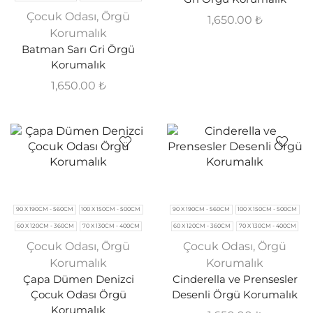
Çocuk Odası
,
Örgü
1,650.00
₺
Korumalık
Batman Sarı Gri Örgü
Korumalık
1,650.00
₺
90 X 190CM - 560CM
100 X 150CM - 500CM
90 X 190CM - 560CM
100 X 150CM - 500CM
60 X 120CM - 360CM
70 X 130CM - 400CM
60 X 120CM - 360CM
70 X 130CM - 400CM
Çocuk Odası
,
Örgü
Çocuk Odası
,
Örgü
Korumalık
Korumalık
Çapa Dümen Denizci
Cinderella ve Prensesler
Çocuk Odası Örgü
Desenli Örgü Korumalık
Korumalık