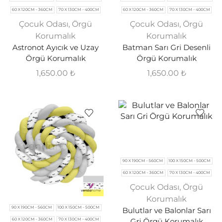
60 X 120CM - 360CM
70 X 130CM - 400CM
60 X 120CM - 360CM
70 X 130CM - 400CM
Çocuk Odası
,
Örgü
Çocuk Odası
,
Örgü
Korumalık
Korumalık
Astronot Ayıcık ve Uzay
Batman Sarı Gri Desenli
Örgü Korumalık
Örgü Korumalık
1,650.00
₺
1,650.00
₺
90 X 190CM - 560CM
100 X 150CM - 500CM
60 X 120CM - 360CM
70 X 130CM - 400CM
Çocuk Odası
,
Örgü
Korumalık
90 X 190CM - 560CM
100 X 150CM - 500CM
Bulutlar ve Balonlar Sarı
Gri Örgü Korumalık
60 X 120CM - 360CM
70 X 130CM - 400CM