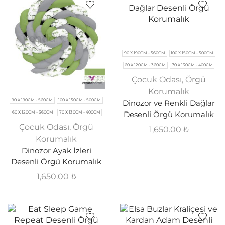
90 X 190CM - 560CM
100 X 150CM - 500CM
60 X 120CM - 360CM
70 X 130CM - 400CM
Çocuk Odası
,
Örgü
Korumalık
90 X 190CM - 560CM
100 X 150CM - 500CM
Dinozor ve Renkli Dağlar
Desenli Örgü Korumalık
60 X 120CM - 360CM
70 X 130CM - 400CM
Çocuk Odası
,
Örgü
1,650.00
₺
Korumalık
Dinozor Ayak İzleri
Desenli Örgü Korumalık
1,650.00
₺