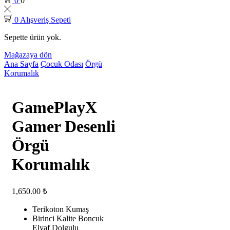
0
0
0
Alışveriş Sepeti
Sepette ürün yok.
Mağazaya dön
Ana Sayfa
Çocuk Odası
Örgü
Korumalık
GamePlayX
Gamer Desenli
Örgü
Korumalık
1,650.00
₺
Terikoton Kumaş
Birinci Kalite Boncuk
Elyaf Dolgulu