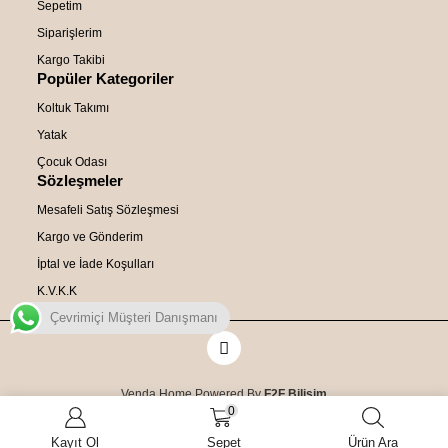
Sepetim
Siparişlerim
Kargo Takibi
Popüler Kategoriler
Koltuk Takımı
Yatak
Çocuk Odası
Sözleşmeler
Mesafeli Satış Sözleşmesi
Kargo ve Gönderim
İptal ve İade Koşulları
K.V.K.K
Çevrimiçi Müşteri Danışmanı
Venda Home Powered By
F2F Bilişim
0
Kayıt Ol
Sepet
Ürün Ara