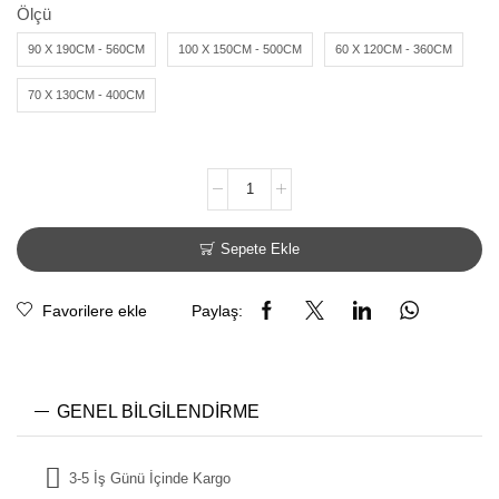
Ölçü
90 X 190CM - 560CM
100 X 150CM - 500CM
60 X 120CM - 360CM
70 X 130CM - 400CM
Sepete Ekle
Favorilere ekle
Paylaş:
GENEL BILGILENDIRME
3-5 İş Günü İçinde Kargo