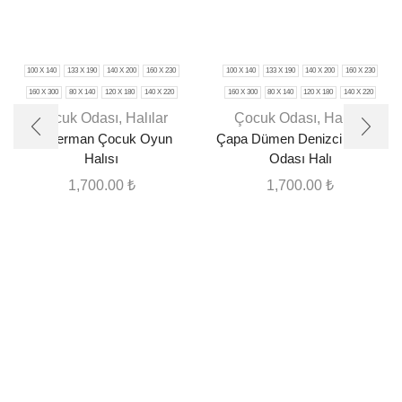
100 X 140
133 X 190
140 X 200
160 X 230
100 X 140
133 X 190
140 X 200
160 X 230
160 X 300
80 X 140
120 X 180
140 X 220
160 X 300
80 X 140
120 X 180
140 X 220
Çocuk Odası
,
Halılar
Çocuk Odası
,
Halılar
Spiderman Çocuk Oyun
Çapa Dümen Denizci Çocuk
Halısı
Odası Halı
1,700.00
₺
1,700.00
₺