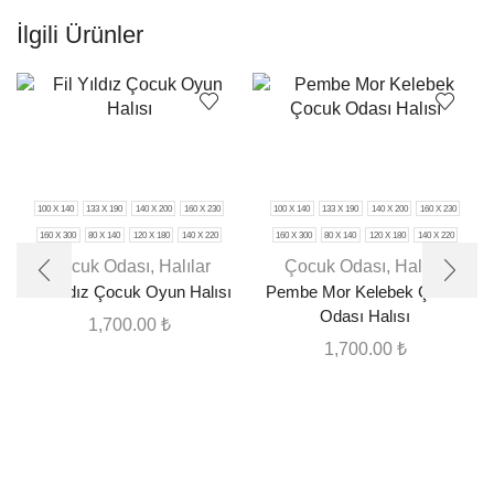
İlgili Ürünler
100 X 140
133 X 190
140 X 200
160 X 230
100 X 140
133 X 190
140 X 200
160 X 230
160 X 300
80 X 140
120 X 180
140 X 220
160 X 300
80 X 140
120 X 180
140 X 220
Çocuk Odası
,
Halılar
Çocuk Odası
,
Halılar
Fil Yıldız Çocuk Oyun Halısı
Pembe Mor Kelebek Çocuk
Odası Halısı
1,700.00
₺
1,700.00
₺