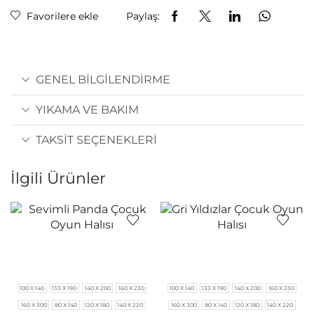
Favorilere ekle
Paylaş:
GENEL BILGILENDIRME
YIKAMA VE BAKIM
TAKSIT SEÇENEKLERI
İlgili Ürünler
100 X 140
133 X 190
140 X 200
160 X 230
100 X 140
133 X 190
140 X 200
160 X 230
160 X 300
80 X 140
120 X 180
140 X 220
160 X 300
80 X 140
120 X 180
140 X 220