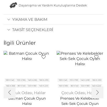
Dayanışma ve Yardım Kuruluşlarına Destek
YIKAMA VE BAKIM
TAKSIT SEÇENEKLERI
İlgili Ürünler
100 X 140
133 X 190
140 X 200
160 X 230
100 X 140
133 X 190
140 X 200
160 X 230
160 X 300
80 X 140
120 X 180
140 X 220
160 X 300
80 X 140
120 X 180
140 X 220
Çocuk Odası
,
Halılar
Çocuk Odası
,
Halılar
Batman Çocuk Oyun
Prenses Ve Kelebekler
Halısı
Sek-Sek Çocuk Oyun