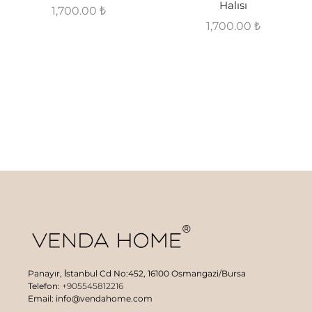
Halısı
1,700.00
₺
1,700.00
₺
Panayır, İstanbul Cd No:452, 16100 Osmangazi/Bursa
Telefon:
+905545812216
Email: info@vendahome.com