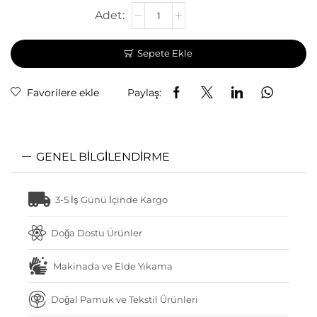
Sepete Ekle
Favorilere ekle
Paylaş:
GENEL BILGILENDIRME
3-5 İş Günü İçinde Kargo
Doğa Dostu Ürünler
Makinada ve Elde Yıkama
Doğal Pamuk ve Tekstil Ürünleri