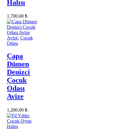
Halısı
1,700.00
₺
Avize
,
Çocuk
Odası
Çapa
Dümen
Denizci
Çocuk
Odası
Avize
1,200.00
₺