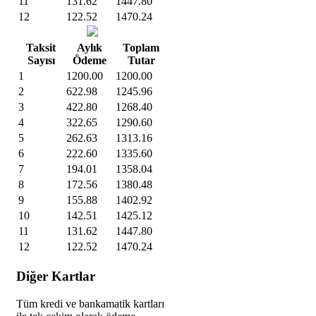
11
131.62
1447.80
12
122.52
1470.24
Taksit
Aylık
Toplam
Sayısı
Ödeme
Tutar
1
1200.00
1200.00
2
622.98
1245.96
3
422.80
1268.40
4
322.65
1290.60
5
262.63
1313.16
6
222.60
1335.60
7
194.01
1358.04
8
172.56
1380.48
9
155.88
1402.92
10
142.51
1425.12
11
131.62
1447.80
12
122.52
1470.24
Diğer Kartlar
Tüm kredi ve bankamatik kartları