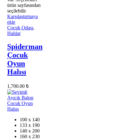
ürün sayfasından
seçilebilir
Karşılaştırmaya
ekle
Çocuk Odası
,
Halılar
Spiderman
Çocuk
Oyun
Halısı
1,700.00
₺
100 x 140
133 x 190
140 x 200
160 x 230