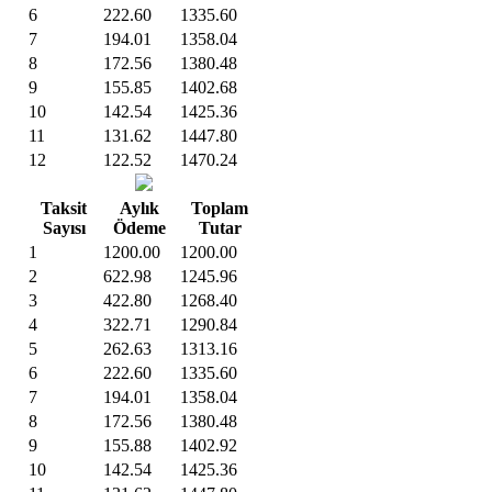
6
222.60
1335.60
7
194.01
1358.04
8
172.56
1380.48
9
155.85
1402.68
10
142.54
1425.36
11
131.62
1447.80
12
122.52
1470.24
Taksit
Aylık
Toplam
Sayısı
Ödeme
Tutar
1
1200.00
1200.00
2
622.98
1245.96
3
422.80
1268.40
4
322.71
1290.84
5
262.63
1313.16
6
222.60
1335.60
7
194.01
1358.04
8
172.56
1380.48
9
155.88
1402.92
10
142.54
1425.36