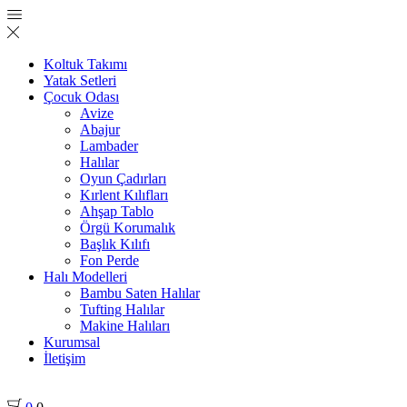
Koltuk Takımı
Yatak Setleri
Çocuk Odası
Avize
Abajur
Lambader
Halılar
Oyun Çadırları
Kırlent Kılıfları
Ahşap Tablo
Örgü Korumalık
Başlık Kılıfı
Fon Perde
Halı Modelleri
Bambu Saten Halılar
Tufting Halılar
Makine Halıları
Kurumsal
İletişim