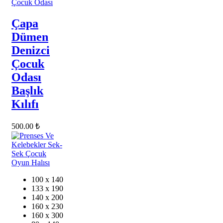
Çocuk Odası
Çapa
Dümen
Denizci
Çocuk
Odası
Başlık
Kılıfı
500.00
₺
100 x 140
133 x 190
140 x 200
160 x 230
160 x 300