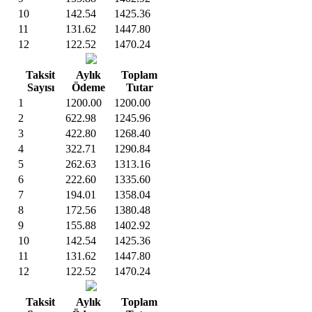
10
142.54
1425.36
11
131.62
1447.80
12
122.52
1470.24
Taksit
Aylık
Toplam
Sayısı
Ödeme
Tutar
1
1200.00
1200.00
2
622.98
1245.96
3
422.80
1268.40
4
322.71
1290.84
5
262.63
1313.16
6
222.60
1335.60
7
194.01
1358.04
8
172.56
1380.48
9
155.88
1402.92
10
142.54
1425.36
11
131.62
1447.80
12
122.52
1470.24
Taksit
Aylık
Toplam