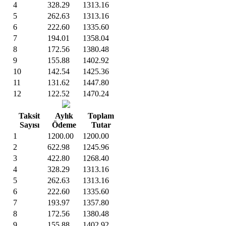
4
328.29
1313.16
5
262.63
1313.16
6
222.60
1335.60
7
194.01
1358.04
8
172.56
1380.48
9
155.88
1402.92
10
142.54
1425.36
11
131.62
1447.80
12
122.52
1470.24
Taksit
Aylık
Toplam
Sayısı
Ödeme
Tutar
1
1200.00
1200.00
2
622.98
1245.96
3
422.80
1268.40
4
328.29
1313.16
5
262.63
1313.16
6
222.60
1335.60
7
193.97
1357.80
8
172.56
1380.48
9
155.88
1402.92