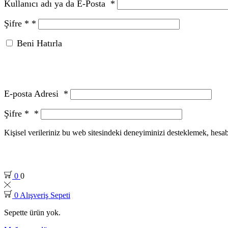
Kullanıcı adı ya da E-Posta
*
Şifre *
*
Beni Hatırla
E-posta Adresi
*
Şifre *
*
Kişisel verileriniz bu web sitesindeki deneyiminizi desteklemek, hesa
0
0
0
Alışveriş Sepeti
Sepette ürün yok.