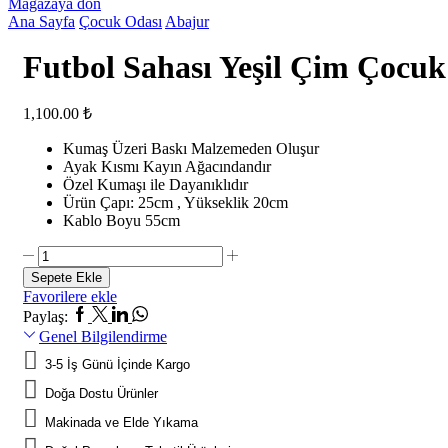
Mağazaya dön
Ana Sayfa
Çocuk Odası
Abajur
Futbol Sahası Yeşil Çim Çocu
1,100.00
₺
Kumaş Üzeri Baskı Malzemeden Oluşur
Ayak Kısmı Kayın Ağacındandır
Özel Kumaşı ile Dayanıklıdır
Ürün Çapı: 25cm , Yükseklik 20cm
Kablo Boyu 55cm
Futbol
Sahası
Sepete Ekle
Yeşil
Favorilere ekle
Çim
Facebook
Twitter
Linkedin
Whatsapp
Paylaş:
Çocuk
Genel Bilgilendirme
Odası
Abajur
3-5 İş Günü İçinde Kargo
adet
Doğa Dostu Ürünler
Makinada ve Elde Yıkama