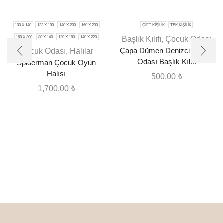
100 X 140
133 X 190
140 X 200
160 X 230
ÇIFT KIŞILIK
TEK KIŞILIK
160 X 300
80 X 140
120 X 180
140 X 220
Başlık Kılıfı
,
Çocuk Odası
Çocuk Odası
,
Halılar
Çapa Dümen Denizci Çocuk
Odası Başlık Kılıfı
Spiderman Çocuk Oyun
Halısı
500.00
₺
1,700.00
₺