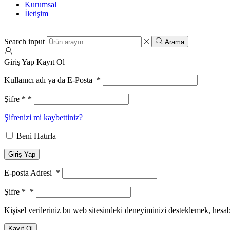
Kurumsal
İletişim
Search input
Arama
Giriş Yap
Kayıt Ol
Kullanıcı adı ya da E-Posta
*
Şifre *
*
Şifrenizi mi kaybettiniz?
Beni Hatırla
Giriş Yap
E-posta Adresi
*
Şifre *
*
Kişisel verileriniz bu web sitesindeki deneyiminizi desteklemek, hesa
Kayıt Ol