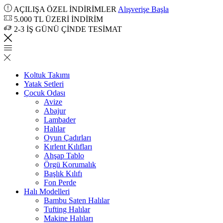
AÇILIŞA ÖZEL İNDİRİMLER
Alışverişe Başla
5.000 TL ÜZERİ İNDİRİM
2-3 İŞ GÜNÜ ÇİNDE TESİMAT
Koltuk Takımı
Yatak Setleri
Çocuk Odası
Avize
Abajur
Lambader
Halılar
Oyun Çadırları
Kırlent Kılıfları
Ahşap Tablo
Örgü Korumalık
Başlık Kılıfı
Fon Perde
Halı Modelleri
Bambu Saten Halılar
Tufting Halılar
Makine Halıları