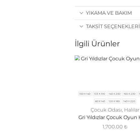
YIKAMA VE BAKIM
TAKSIT SEÇENEKLERI
İlgili Ürünler
100 X 140
133 X 190
140 X 200
160 X 230
80 X 140
120 X 180
140 X 220
Çocuk Odası
,
Halılar
Gri Yıldızlar Çocuk Oyun H
1,700.00
₺