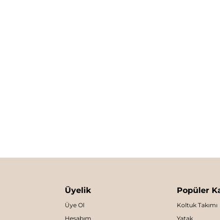
Üyelik
Popüler Ka
Üye Ol
Koltuk Takımı
Hesabım
Yatak