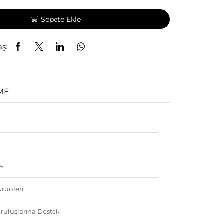
Sepete Ekle
aş:
ME
a
Ürünleri
ruluşlarına Destek