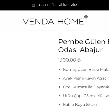
5.000 TL ÜZERİ İNDİRİM
Pembe Gülen 
Odası Abajur
1,100.00
₺
Kumaş Üzeri Baskı Mal
Ayak Kısmı Kayın Ağacı
Özel Kumaşı ile Dayanıkl
Ürün Çapı: 25cm , Yüks
Kablo Boyu 55cm