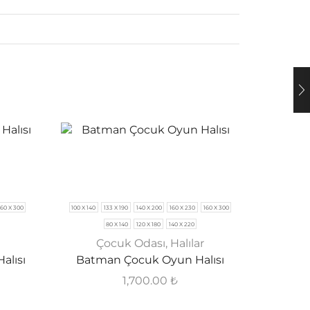
160 X 300
100 X 140
133 X 190
140 X 200
160 X 230
160 X 300
80 X 140
120 X 180
140 X 220
Çocuk Odası
,
Halılar
alısı
Batman Çocuk Oyun Halısı
1,700.00
₺