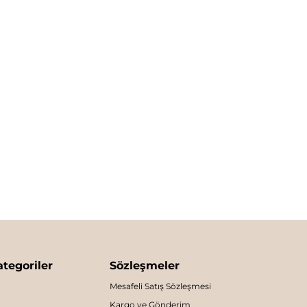
100 X 140
Ç
Uzay Ge
tegoriler
Sözleşmeler
Mesafeli Satış Sözleşmesi
Kargo ve Gönderim