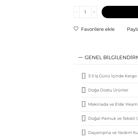
Favorilere ekle
Payl
GENEL BILGILENDIR
3-5 İş Günü İçinde Kargo
Doğa Dostu Ürünler
Makinada ve Elde Yıkam
Doğal Pamuk ve Tekstil 
Dayanışma ve Yardım Ku