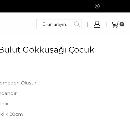
0
Bulut Gökkuşağı Çocuk
zemeden Oluşur
ndandır
ıdır
eklik 20cm