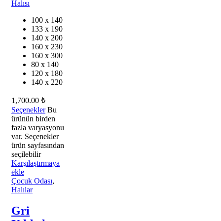
100 x 140
133 x 190
140 x 200
160 x 230
160 x 300
80 x 140
120 x 180
140 x 220
1,700.00
₺
Seçenekler
Bu
ürünün birden
fazla varyasyonu
var. Seçenekler
ürün sayfasından
seçilebilir
Karşılaştırmaya
ekle
Çocuk Odası
,
Halılar
Gri