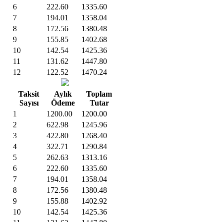
6
222.60
1335.60
7
194.01
1358.04
8
172.56
1380.48
9
155.85
1402.68
10
142.54
1425.36
11
131.62
1447.80
12
122.52
1470.24
Taksit
Aylık
Toplam
Sayısı
Ödeme
Tutar
1
1200.00
1200.00
2
622.98
1245.96
3
422.80
1268.40
4
322.71
1290.84
5
262.63
1313.16
6
222.60
1335.60
7
194.01
1358.04
8
172.56
1380.48
9
155.88
1402.92
10
142.54
1425.36