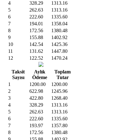
4
328.29
1313.16
5
262.63
1313.16
6
222.60
1335.60
7
194.01
1358.04
8
172.56
1380.48
9
155.88
1402.92
10
142.54
1425.36
11
131.62
1447.80
12
122.52
1470.24
Taksit
Aylık
Toplam
Sayısı
Ödeme
Tutar
1
1200.00
1200.00
2
622.98
1245.96
3
422.80
1268.40
4
328.29
1313.16
5
262.63
1313.16
6
222.60
1335.60
7
193.97
1357.80
8
172.56
1380.48
9
155.88
1402.92