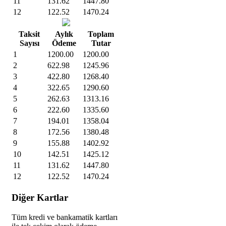
11
131.62
1447.80
12
122.52
1470.24
Taksit
Aylık
Toplam
Sayısı
Ödeme
Tutar
1
1200.00
1200.00
2
622.98
1245.96
3
422.80
1268.40
4
322.65
1290.60
5
262.63
1313.16
6
222.60
1335.60
7
194.01
1358.04
8
172.56
1380.48
9
155.88
1402.92
10
142.51
1425.12
11
131.62
1447.80
12
122.52
1470.24
Diğer Kartlar
Tüm kredi ve bankamatik kartları