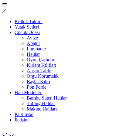
Koltuk Takımı
Yatak Setleri
Çocuk Odası
Avize
Abajur
Lambader
Halılar
Oyun Çadırları
Kırlent Kılıfları
Ahşap Tablo
Örgü Korumalık
Başlık Kılıfı
Fon Perde
Halı Modelleri
Bambu Saten Halılar
Tufting Halılar
Makine Halıları
Kurumsal
İletişim