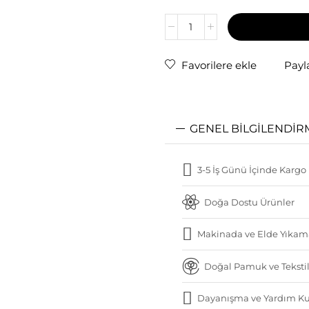
Favorilere ekle
Payl
GENEL BILGILENDIR
3-5 İş Günü İçinde Kargo
Doğa Dostu Ürünler
Makinada ve Elde Yıkam
Doğal Pamuk ve Tekstil
Dayanışma ve Yardım Ku