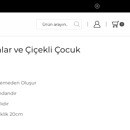
0
lar ve Çiçekli Çocuk
zemeden Oluşur
ndandır
ıdır
eklik 20cm