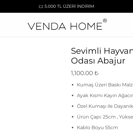
5.000 TL ÜZERİ İNDİRİM
Sevimli Hayvan
Odası Abajur
1,100.00
₺
Kumaş Üzeri Baskı Mal
Ayak Kısmı Kayın Ağacı
Özel Kumaşı ile Dayanıkl
Ürün Çapı: 25cm , Yüks
Kablo Boyu 55cm