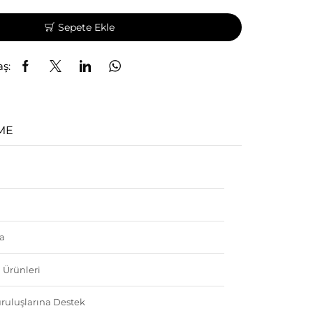
Sepete Ekle
aş:
ME
a
 Ürünleri
ruluşlarına Destek