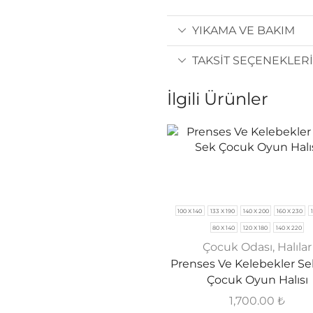
YIKAMA VE BAKIM
TAKSIT SEÇENEKLERI
İlgili Ürünler
100 X 140
133 X 190
140 X 200
160 X 230
80 X 140
120 X 180
140 X 220
Çocuk Odası
,
Halılar
Prenses Ve Kelebekler S
Çocuk Oyun Halısı
1,700.00
₺