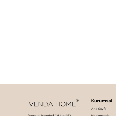
Kurumsal
Ana Sayfa
Panayır, İstanbul Cd No:452,
Hakkımızda