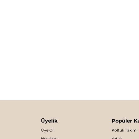
Üyelik
Popüler Ka
Üye Ol
Koltuk Takımı
Hesabım
Yatak