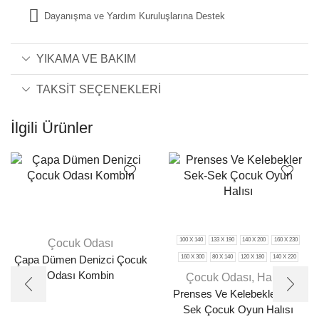
Dayanışma ve Yardım Kuruluşlarına Destek
YIKAMA VE BAKIM
TAKSIT SEÇENEKLERI
İlgili Ürünler
100 X 140
133 X 190
140 X 200
160 X 230
Çocuk Odası
160 X 300
80 X 140
120 X 180
140 X 220
Çapa Dümen Denizci Çocuk
Odası Kombin
Çocuk Odası
,
Halılar
Prenses Ve Kelebekler Sek-
Sek Çocuk Oyun Halısı