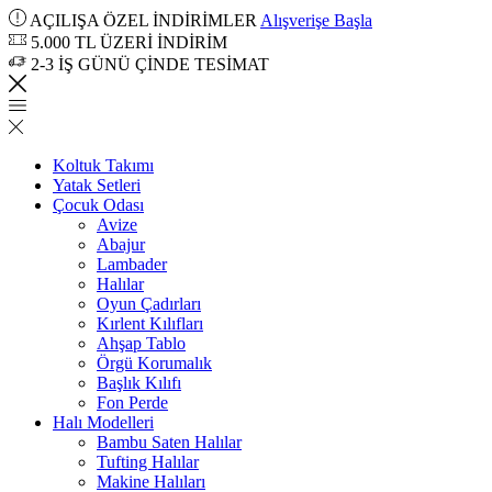
AÇILIŞA ÖZEL İNDİRİMLER
Alışverişe Başla
5.000 TL ÜZERİ İNDİRİM
2-3 İŞ GÜNÜ ÇİNDE TESİMAT
Koltuk Takımı
Yatak Setleri
Çocuk Odası
Avize
Abajur
Lambader
Halılar
Oyun Çadırları
Kırlent Kılıfları
Ahşap Tablo
Örgü Korumalık
Başlık Kılıfı
Fon Perde
Halı Modelleri
Bambu Saten Halılar
Tufting Halılar
Makine Halıları