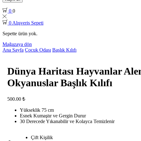
0
0
0
Alışveriş Sepeti
Sepette ürün yok.
Mağazaya dön
Ana Sayfa
Çocuk Odası
Başlık Kılıfı
Dünya Haritası Hayvanlar Alem
Okyanuslar Başlık Kılıfı
500.00
₺
Yükseklik 75 cm
Esnek Kumaştır ve Gergin Durur
30 Derecede Yıkanabilir ve Kolayca Temizlenir
Çift Kişilik