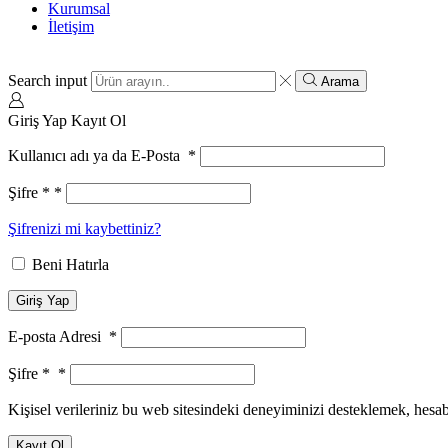
Kurumsal
İletişim
Search input
Arama
Giriş Yap
Kayıt Ol
Kullanıcı adı ya da E-Posta
*
Şifre *
*
Şifrenizi mi kaybettiniz?
Beni Hatırla
Giriş Yap
E-posta Adresi
*
Şifre *
*
Kişisel verileriniz bu web sitesindeki deneyiminizi desteklemek, hesa
Kayıt Ol