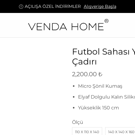
AÇILIŞA ÖZEL İNDİRİMLER
Alışverişe Başla
Futbol Sahası 
Çadırı
2,200.00
₺
Micro Şönil Kumaş
Elyaf Dolgulu Kalın Sili
Yükseklik 150 cm
Ölçü
110 X 110 X 140
140 X 140 X 160