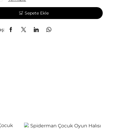
Sepete Ekle
aş: