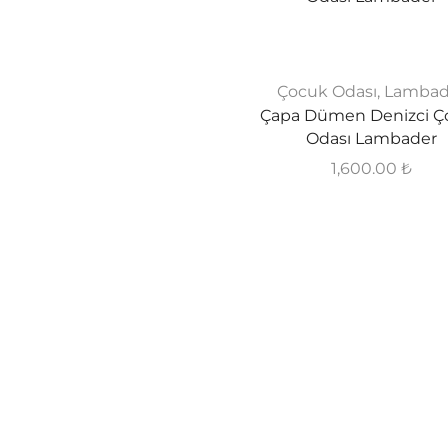
Çocuk Odası
,
Lambad
Çapa Dümen Denizci Ç
Odası Lambader
1,600.00
₺