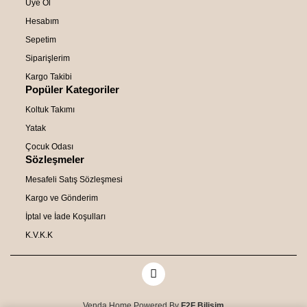
Üye Ol
Hesabım
Sepetim
Siparişlerim
Kargo Takibi
Popüler Kategoriler
Koltuk Takımı
Yatak
Çocuk Odası
Sözleşmeler
Mesafeli Satış Sözleşmesi
Kargo ve Gönderim
İptal ve İade Koşulları
K.V.K.K
Venda Home Powered By
F2F Bilişim