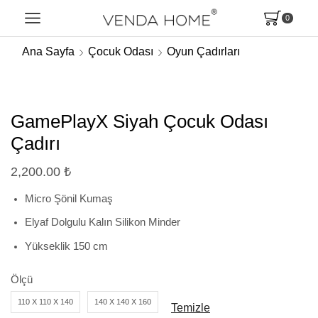
0
Ana Sayfa
Çocuk Odası
Oyun Çadırları
GamePlayX Siyah Çocuk Odası
Çadırı
2,200.00
₺
Micro Şönil Kumaş
Elyaf Dolgulu Kalın Silikon Minder
Yükseklik 150 cm
Ölçü
110 X 110 X 140
140 X 140 X 160
Temizle