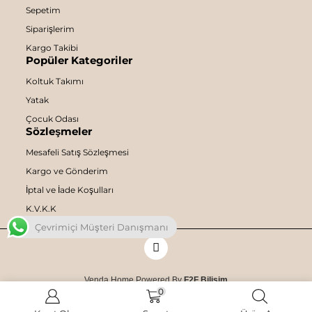
Sepetim
Siparişlerim
Kargo Takibi
Popüler Kategoriler
Koltuk Takımı
Yatak
Çocuk Odası
Sözleşmeler
Mesafeli Satış Sözleşmesi
Kargo ve Gönderim
İptal ve İade Koşulları
K.V.K.K
Çevrimiçi Müşteri Danışmanı
Venda Home Powered By
F2F Bilişim
0