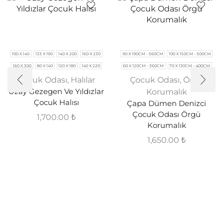
100 X 140
133 X 190
140 X 200
160 X 230
90 X 190CM - 560CM
100 X 150CM - 500CM
160 X 300
80 X 140
120 X 180
140 X 220
60 X 120CM - 360CM
70 X 130CM - 400CM
Çocuk Odası
,
Halılar
Çocuk Odası
,
Örgü
Uzay Gezegen Ve Yıldızlar
Korumalık
Çocuk Halısı
Çapa Dümen Denizci
Çocuk Odası Örgü
1,700.00
₺
Korumalık
1,650.00
₺