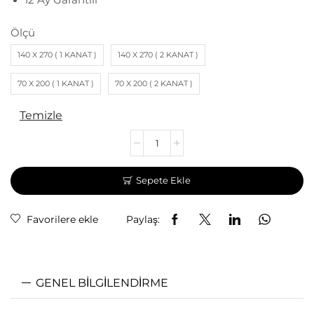
12 Ay Garantili
Ölçü
140 X 270 ( 1 KANAT )
140 X 270 ( 2 KANAT )
70 X 200 ( 1 KANAT )
70 X 200 ( 2 KANAT )
Temizle
Sepete Ekle
Favorilere ekle
Paylaş:
GENEL BILGILENDIRME