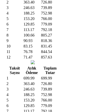
2
363.40
726.80
3
246.63
739.89
4
188.25
752.98
5
153.20
766.00
6
129.85
779.09
7
113.17
792.18
8
100.66
805.27
9
90.93
818.36
10
83.15
831.45
11
76.78
844.54
12
71.47
857.63
Taksit
Aylık
Toplam
Sayısı
Ödeme
Tutar
1
699.99
699.99
2
363.40
726.80
3
246.63
739.89
4
188.25
752.98
5
153.20
766.00
6
129.85
779.09
7
113.17
792.18