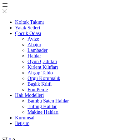
Koltuk Takımı
Yatak Setleri
Çocuk Odası
Avize
Abajur
Lambader
Halılar
Oyun Çadırları
Kırlent Kılıfları
Ahşap Tablo
Örgü Korumalık
Başlık Kılıfı
Fon Perde
Halı Modelleri
Bambu Saten Halılar
Tufting Halılar
Makine Halıları
Kurumsal
İletişim