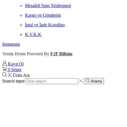
Mesafeli Satış Sözleşmesi
Kargo ve Gönderim
İptal ve İade Koşulları
K.V.K.K
Instagram
Venda Home Powered By
F2F Bilişim
Kayıt Ol
0
Sepet
Ürün Ara
Search input
Arama