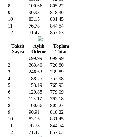
8
100.66
805.27
9
90.93
818.36
10
83.15
831.45
11
76.78
844.54
12
71.47
857.63
Taksit
Aylık
Toplam
Sayısı
Ödeme
Tutar
1
699.99
699.99
2
363.40
726.80
3
246.63
739.89
4
188.25
752.98
5
153.19
765.93
6
129.85
779.09
7
113.17
792.18
8
100.66
805.27
9
90.91
818.22
10
83.15
831.45
11
76.78
844.54
12
71.47
857.63