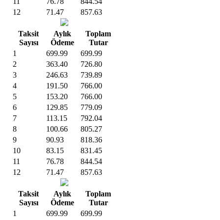
11
76.78
844.54
12
71.47
857.63
Taksit
Aylık
Toplam
Sayısı
Ödeme
Tutar
1
699.99
699.99
2
363.40
726.80
3
246.63
739.89
4
191.50
766.00
5
153.20
766.00
6
129.85
779.09
7
113.15
792.04
8
100.66
805.27
9
90.93
818.36
10
83.15
831.45
11
76.78
844.54
12
71.47
857.63
Taksit
Aylık
Toplam
Sayısı
Ödeme
Tutar
1
699.99
699.99