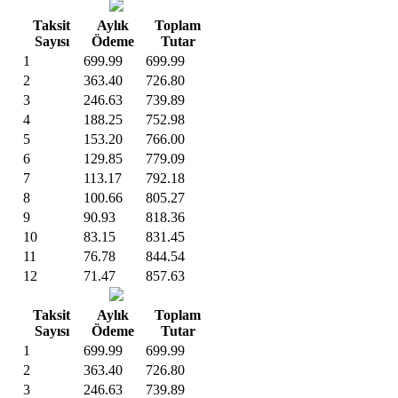
Taksit
Aylık
Toplam
Sayısı
Ödeme
Tutar
1
699.99
699.99
2
363.40
726.80
3
246.63
739.89
4
188.25
752.98
5
153.20
766.00
6
129.85
779.09
7
113.17
792.18
8
100.66
805.27
9
90.93
818.36
10
83.15
831.45
11
76.78
844.54
12
71.47
857.63
Taksit
Aylık
Toplam
Sayısı
Ödeme
Tutar
1
699.99
699.99
2
363.40
726.80
3
246.63
739.89