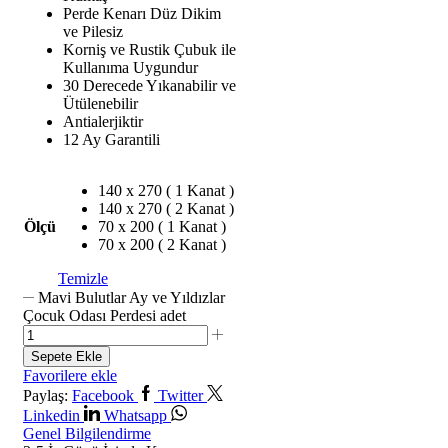
Perde Kenarı Düz Dikim
ve Pilesiz
Korniş ve Rustik Çubuk ile
Kullanıma Uygundur
30 Derecede Yıkanabilir ve
Ütülenebilir
Antialerjiktir
12 Ay Garantili
140 x 270 ( 1 Kanat )
140 x 270 ( 2 Kanat )
Ölçü
70 x 200 ( 1 Kanat )
70 x 200 ( 2 Kanat )
Temizle
Mavi Bulutlar Ay ve Yıldızlar
Çocuk Odası Perdesi adet
Sepete Ekle
Favorilere ekle
Paylaş:
Facebook
Twitter
Linkedin
Whatsapp
Genel Bilgilendirme