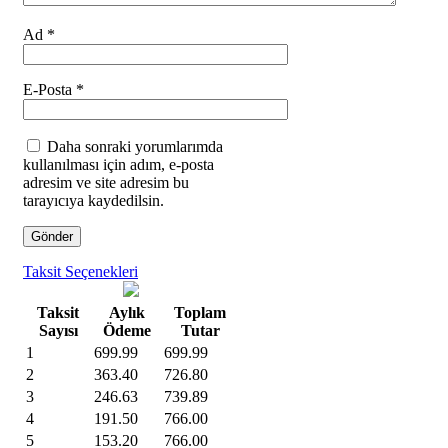
Ad
*
E-Posta
*
Daha sonraki yorumlarımda
kullanılması için adım, e-posta
adresim ve site adresim bu
tarayıcıya kaydedilsin.
Taksit Seçenekleri
Taksit
Aylık
Toplam
Sayısı
Ödeme
Tutar
1
699.99
699.99
2
363.40
726.80
3
246.63
739.89
4
191.50
766.00
5
153.20
766.00