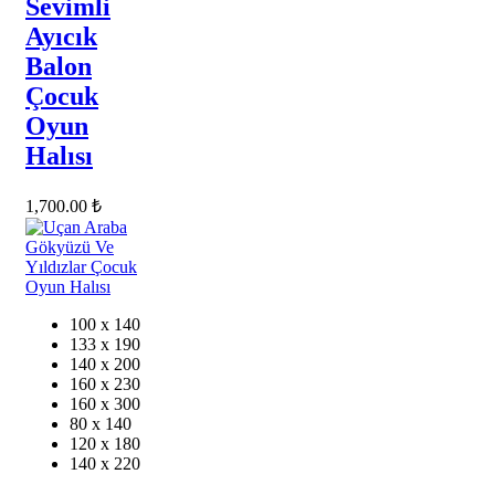
Sevimli
Ayıcık
Balon
Çocuk
Oyun
Halısı
1,700.00
₺
100 x 140
133 x 190
140 x 200
160 x 230
160 x 300
80 x 140
120 x 180
140 x 220