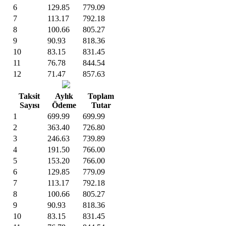
6
129.85
779.09
7
113.17
792.18
8
100.66
805.27
9
90.93
818.36
10
83.15
831.45
11
76.78
844.54
12
71.47
857.63
Taksit
Aylık
Toplam
Sayısı
Ödeme
Tutar
1
699.99
699.99
2
363.40
726.80
3
246.63
739.89
4
191.50
766.00
5
153.20
766.00
6
129.85
779.09
7
113.17
792.18
8
100.66
805.27
9
90.93
818.36
10
83.15
831.45