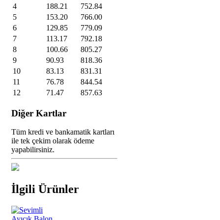
4
188.21
752.84
5
153.20
766.00
6
129.85
779.09
7
113.17
792.18
8
100.66
805.27
9
90.93
818.36
10
83.13
831.31
11
76.78
844.54
12
71.47
857.63
Diğer Kartlar
Tüm kredi ve bankamatik kartları
ile tek çekim olarak ödeme
yapabilirsiniz.
İlgili Ürünler