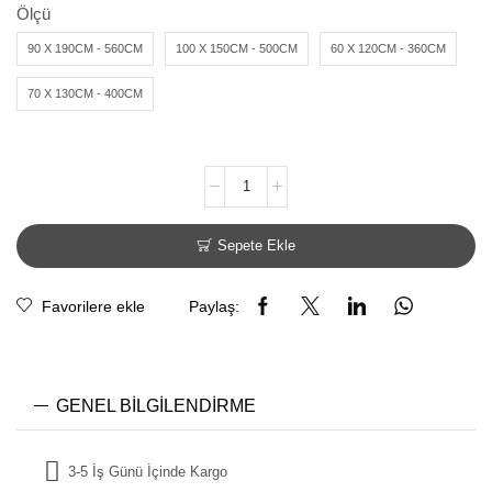
Ölçü
90 X 190CM - 560CM
100 X 150CM - 500CM
60 X 120CM - 360CM
70 X 130CM - 400CM
Sepete Ekle
Favorilere ekle
Paylaş:
GENEL BILGILENDIRME
3-5 İş Günü İçinde Kargo