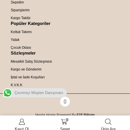
Sepetim
Siparişlerim
Kargo Takibi
Popüler Kategoriler
Koltuk Takımı
Yatak
Çocuk Odası
Sözleşmeler
Mesafeli Satış Sözleşmesi
Kargo ve Gönderim
İptal ve İade Koşulları
K.V.K.K
Çevrimiçi Müşteri Danışmanı
Venda Home Powered By
F2F Bilişim
0
Kayıt Ol
Sepet
Ürün Ara