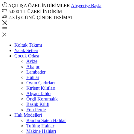
AÇILIŞA ÖZEL İNDİRİMLER
Alışverişe Başla
5.000 TL ÜZERİ İNDİRİM
2-3 İŞ GÜNÜ ÇİNDE TESİMAT
Koltuk Takımı
Yatak Setleri
Çocuk Odası
Avize
Abajur
Lambader
Halılar
Oyun Çadırları
Kırlent Kılıfları
Ahşap Tablo
Örgü Korumalık
Başlık Kılıfı
Fon Perde
Halı Modelleri
Bambu Saten Halılar
Tufting Halılar
Makine Halıları