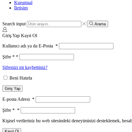
Kurumsal
İletişim
Search input
Arama
Giriş Yap
Kayıt Ol
Kullanıcı adı ya da E-Posta
*
Şifre *
*
Şifrenizi mi kaybettiniz?
Beni Hatırla
Giriş Yap
E-posta Adresi
*
Şifre *
*
Kişisel verileriniz bu web sitesindeki deneyiminizi desteklemek, hesa
Kayıt Ol