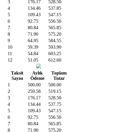
3
176.17
528.50
4
134.46
537.85
5
109.43
547.15
6
92.75
556.50
7
80.84
565.85
8
71.90
575.20
9
64.95
584.55
10
59.39
593.90
11
54.84
603.25
12
51.05
612.60
Taksit
Aylık
Toplam
Sayısı
Ödeme
Tutar
1
500.00
500.00
2
259.58
519.15
3
176.17
528.50
4
134.44
537.75
5
109.43
547.15
6
92.75
556.50
7
80.84
565.85
8
71.90
575.20