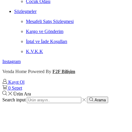
Çocuk Odası
Sözleşmeler
Mesafeli Satış Sözleşmesi
Kargo ve Gönderim
İptal ve İade Koşulları
K.V.K.K
Instagram
Venda Home Powered By
F2F Bilişim
Kayıt Ol
0
Sepet
Ürün Ara
Search input
Arama