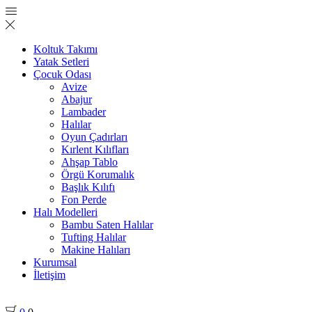
Koltuk Takımı
Yatak Setleri
Çocuk Odası
Avize
Abajur
Lambader
Halılar
Oyun Çadırları
Kırlent Kılıfları
Ahşap Tablo
Örgü Korumalık
Başlık Kılıfı
Fon Perde
Halı Modelleri
Bambu Saten Halılar
Tufting Halılar
Makine Halıları
Kurumsal
İletişim