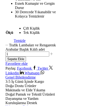
Esnek Kumaştır ve Gergin
Durur
30 Derecede Yıkanabilir ve
Kolayca Temizlenir
Çift Kişilik
Ölçü
Tek Kişilik
Temizle
Trafik Lambaları ve Rengarenk
Arabalar Başlık Kılıfı adet
Sepete Ekle
Favorilere ekle
Paylaş:
Facebook
Twitter
Linkedin
Whatsapp
Genel Bilgilendirme
3-5 İş Günü İçinde Kargo
Doğa Dostu Ürünler
Makinada ve Elde Yıkama
Doğal Pamuk ve Tekstil Ürünleri
Dayanışma ve Yardım
Kuruluşlarına Destek