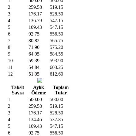
1
500.00
500.00
2
259.58
519.15
3
176.17
528.50
4
136.79
547.15
5
109.43
547.15
6
92.75
556.50
7
80.82
565.75
8
71.90
575.20
9
64.95
584.55
10
59.39
593.90
11
54.84
603.25
12
51.05
612.60
Taksit
Aylık
Toplam
Sayısı
Ödeme
Tutar
1
500.00
500.00
2
259.58
519.15
3
176.17
528.50
4
134.46
537.85
5
109.43
547.15
6
92.75
556.50