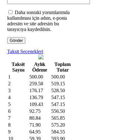
Daha sonraki yorumlarımda
kullanılması için adım, e-posta
adresim ve site adresim bu
tarayıcıya kaydedilsin.
Taksit Seçenekleri
Taksit
Aylık
Toplam
Sayısı
Ödeme
Tutar
1
500.00
500.00
2
259.58
519.15
3
176.17
528.50
4
136.79
547.15
5
109.43
547.15
6
92.75
556.50
7
80.84
565.85
8
71.90
575.20
9
64.95
584.55
10
59.39
593.90