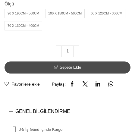
Ölçü
90 X 190CM - 560CM
100 X 150CM - 500CM
60 X 120CM - 360CM
70 X 130CM - 400CM
Sepete Ekle
Favorilere ekle
Paylaş:
GENEL BILGILENDIRME
3-5 İş Günü İçinde Kargo