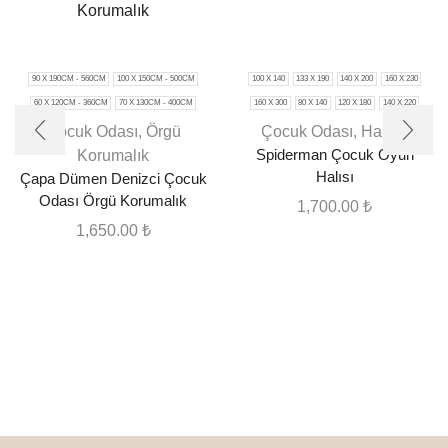
90 X 190CM - 560CM
100 X 150CM - 500CM
100 X 140
133 X 190
140 X 200
160 X 230
60 X 120CM - 360CM
70 X 130CM - 400CM
160 X 300
80 X 140
120 X 180
140 X 220
Çocuk Odası
,
Örgü
Çocuk Odası
,
Halılar
Korumalık
Spiderman Çocuk Oyun
Halısı
Çapa Dümen Denizci Çocuk
Odası Örgü Korumalık
1,700.00
₺
1,650.00
₺