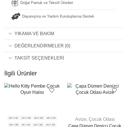
Doğal Pamuk ve Tekstil Ürünleri
Dayanışma ve Yardım Kuruluşlarına Destek
YIKAMA VE BAKIM
DEĞERLENDIRMELER (0)
TAKSIT SEÇENEKLERI
İlgili Ürünler
100 X 140
133 X 190
140 X 200
160 X 230
Avize
,
Çocuk Odası
160 X 300
80 X 140
120 X 180
140 X 220
Çapa Dümen Denizci Çocuk