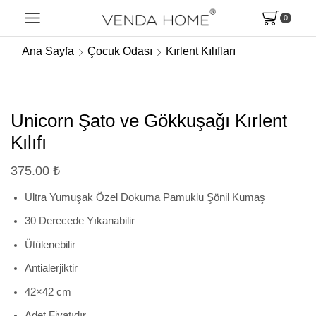
0
Ana Sayfa
Çocuk Odası
Kırlent Kılıfları
Unicorn Şato ve Gökkuşağı Kırlent
Kılıfı
375.00
₺
Ultra Yumuşak Özel Dokuma Pamuklu Şönil Kumaş
30 Derecede Yıkanabilir
Ütülenebilir
Antialerjiktir
42×42 cm
Adet Fiyatıdır