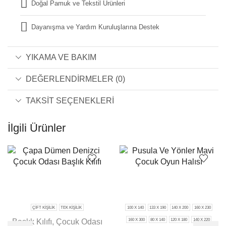
Doğal Pamuk ve Tekstil Ürünleri
Dayanışma ve Yardım Kuruluşlarına Destek
YIKAMA VE BAKIM
DEĞERLENDIRMELER (0)
TAKSIT SEÇENEKLERI
İlgili Ürünler
ÇIFT KIŞILIK
TEK KIŞILIK
100 X 140
133 X 190
140 X 200
160 X 230
160 X 300
80 X 140
120 X 180
140 X 220
Başlık Kılıfı
,
Çocuk Odası