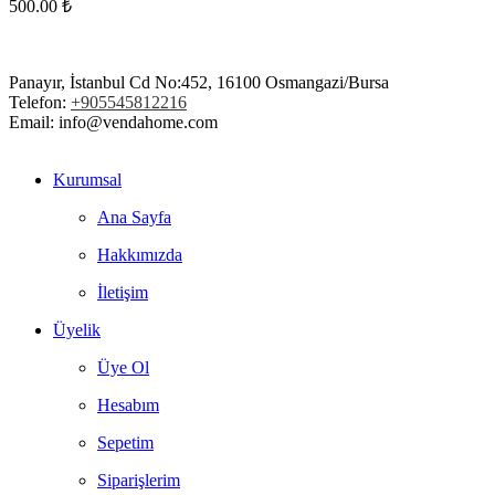
500.00
₺
Panayır, İstanbul Cd No:452, 16100 Osmangazi/Bursa
Telefon:
+905545812216
Email: info@vendahome.com
Kurumsal
Ana Sayfa
Hakkımızda
İletişim
Üyelik
Üye Ol
Hesabım
Sepetim
Siparişlerim