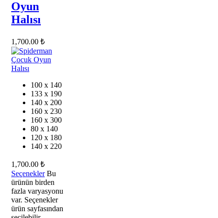
Oyun
Halısı
1,700.00
₺
100 x 140
133 x 190
140 x 200
160 x 230
160 x 300
80 x 140
120 x 180
140 x 220
1,700.00
₺
Seçenekler
Bu
ürünün birden
fazla varyasyonu
var. Seçenekler
ürün sayfasından
seçilebilir