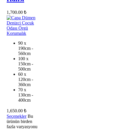
1,700.00
₺
90 x
190cm -
560cm
100 x
150cm -
500cm
60 x
120cm -
360cm
70 x
130cm -
400cm
1,650.00
₺
Seçenekler
Bu
ürünün birden
fazla varyasyonu