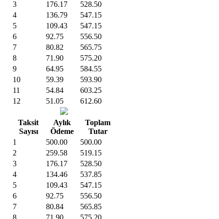
3
176.17
528.50
4
136.79
547.15
5
109.43
547.15
6
92.75
556.50
7
80.82
565.75
8
71.90
575.20
9
64.95
584.55
10
59.39
593.90
11
54.84
603.25
12
51.05
612.60
Taksit
Aylık
Toplam
Sayısı
Ödeme
Tutar
1
500.00
500.00
2
259.58
519.15
3
176.17
528.50
4
134.46
537.85
5
109.43
547.15
6
92.75
556.50
7
80.84
565.85
8
71.90
575.20