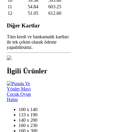
10
59.38
593.80
11
54.84
603.25
12
51.05
612.60
Diğer Kartlar
Tüm kredi ve bankamatik kartları
ile tek çekim olarak ödeme
yapabilirsiniz.
İlgili Ürünler
100 x 140
133 x 190
140 x 200
160 x 230
160 x 300