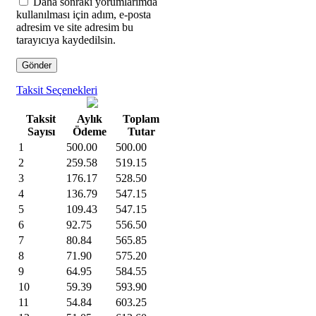
Daha sonraki yorumlarımda
kullanılması için adım, e-posta
adresim ve site adresim bu
tarayıcıya kaydedilsin.
Taksit Seçenekleri
Taksit
Aylık
Toplam
Sayısı
Ödeme
Tutar
1
500.00
500.00
2
259.58
519.15
3
176.17
528.50
4
136.79
547.15
5
109.43
547.15
6
92.75
556.50
7
80.84
565.85
8
71.90
575.20
9
64.95
584.55
10
59.39
593.90
11
54.84
603.25