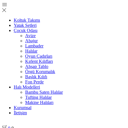
Koltuk Takımı
Yatak Setleri
Çocuk Odası
Avize
Abajur
Lambader
Halılar
Oyun Çadırları
Kırlent Kılıfları
Ahşap Tablo
Örgü Korumalık
Başlık Kılıfı
Fon Perde
Halı Modelleri
Bambu Saten Halılar
Tufting Halılar
Makine Halıları
Kurumsal
İletişim