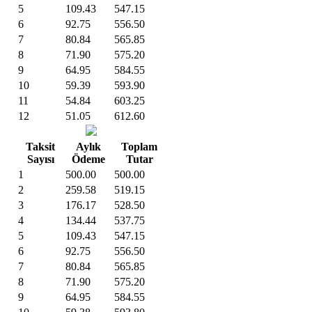
5
109.43
547.15
6
92.75
556.50
7
80.84
565.85
8
71.90
575.20
9
64.95
584.55
10
59.39
593.90
11
54.84
603.25
12
51.05
612.60
Taksit
Aylık
Toplam
Sayısı
Ödeme
Tutar
1
500.00
500.00
2
259.58
519.15
3
176.17
528.50
4
134.44
537.75
5
109.43
547.15
6
92.75
556.50
7
80.84
565.85
8
71.90
575.20
9
64.95
584.55