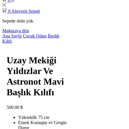
0
0
0
Alışveriş Sepeti
Sepette ürün yok.
Mağazaya dön
Ana Sayfa
Çocuk Odası
Başlık
Kılıfı
Uzay Mekiği
Yıldızlar Ve
Astronot Mavi
Başlık Kılıfı
500.00
₺
Yükseklik 75 cm
Esnek Kumaştır ve Gergin
Durur